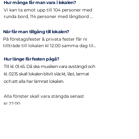
beroende på middagens innehåll & hur 
H
ur många får man vara i lokalen?
kvällen löper på. 

Vi kan ta emot upp till 104 personer med 
runda bord, 114 personer med långbord 
Personalen börjar 30 min innan era gäster 
och 120 personer på mingel.
anländer och arbetar till efter att 
När får man tillgång till lokalen?
middagen är över & att ett dansgolv är 
På företagsfester & privata fester får ni 
redo. 

tillträde till lokalen kl 12.00 samma dag till 
kl 12.00 dagen efter.  Det är möjligt att 
När middagen är över kan ni välja att hyra 
lägga till tidigare tillträde till lokalen.

vår barpersonal eller sköta baren själva. 
Hur länge får festen pågå?
När man sköter baren själv tillkommer det 
Till kl. 01.45. Då ska musiken vara avstängd och
På bröllop får ni tillträde till lokalen fredag 
ansvar under kvällen och dagen efter.

kl. 02.15 skall lokalen
blivit släckt, låst, larmat
kl 15.00 till söndag kl 15.00.
och att alla har lämnat lokalen.
Barpersonalen arbetar 30 min efter att er 
tillställning har slutat.

Alla fönster skall vara stängda senast
kl 22.00
När ni ordnar egen mat så kan ni kontakta 
oss om ni har behov av personal.

Kan vi ordna egen mat & dryck?
Vi kan ge er kontakt med företag som hyr 
Ja, hos oss har ni möjligheten att ordna
ut personal till fester och event.
egen mat samt egen dryck på