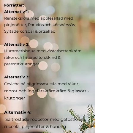
Förrätter:
Alternativ 1:
Rensteksröra med äpplesallad med
pinjenötter, Portvins och körsbärssås,
Syltade körsbär & örtsallad
Alternativ 2:
Hummerbisque med västerbottenkräm,
räkor och friterad torskkind &
prästostkrutonger
Alternativ 3:
äkor,
Ceviche på pilgrimsmussla med r
morot och ingefärskrämkräm & glasört -
krutonger
Alternativ 4:
Saltrostade rödbetor med getostkräm,
ruccola, pinjenötter & honung