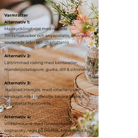
Varmrätter
Alternativ 1:
Majskycklingbröst med rostade
Jordärtsskockor och anyapotatis, vitvinssky,
souterade ärtor och charlottenlö
Alternativ 2:
Lättrimmad röding med kantareller,
mandelpotatispure, gurka, dill & citronette
Alternativ 3:
Halstrad Havsgös med rotselleripure
smaksatt med tryffelolja, beurre blanc &
smörstekta Haricoverts
Alternativ 4:
Vildsvinskarré med rönnbärsgelé.
cognacsky, ragu på smålök, bondbönor &
portabellosvamp